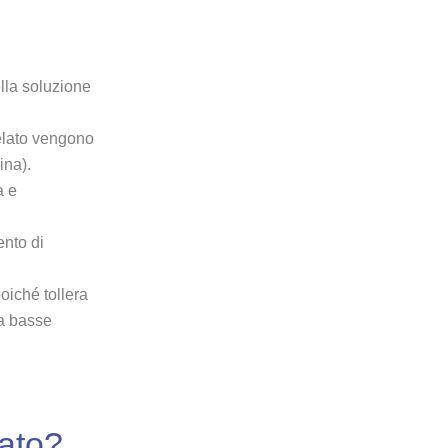
ella soluzione
telato vengono
ina).
a e
ento di
poiché tollera
 a basse
lato?