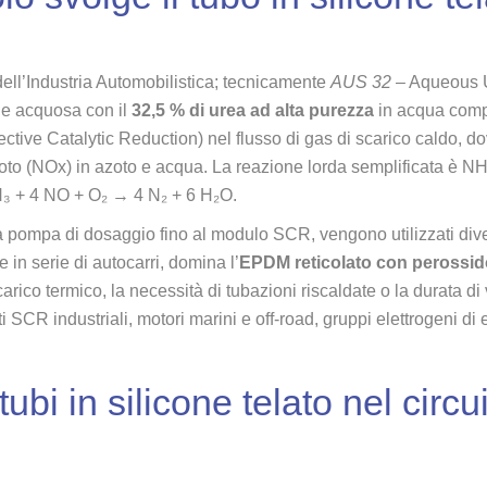
ell’Industria Automobilistica; tecnicamente
AUS 32
– Aqueous U
ne acquosa con il
32,5 % di urea ad alta purezza
in acqua com
ctive Catalytic Reduction) nel flusso di gas di scarico caldo, do
oto (NOx) in azoto e acqua. La reazione lorda semplificata è 
H₃ + 4 NO + O₂ → 4 N₂ + 6 H₂O.
a pompa di dosaggio fino al modulo SCR, vengono utilizzati dive
 in serie di autocarri, domina l’
EPDM reticolato con perossid
rico termico, la necessità di tubazioni riscaldate o la durata di v
i SCR industriali, motori marini e off-road, gruppi elettrogeni d
ubi in silicone telato nel circu