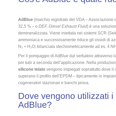
AdBlue
(marchio registrato del VDA – Associazione d
32,5 % – o
DEF, Diesel Exhaust Fluid
) è una soluzio
demineralizzata. Viene iniettata nei sistemi SCR (Sele
ammoniaca e successivamente riduce gli ossidi di az
N₂ + H₂O; bilanciata stechiometricamente ad es. 4 N
Per il pompaggio di AdBlue dal serbatoio attraverso l
per tubi a seconda dell’applicazione. Nella produzione
silicone telato
vengono impiegati soprattutto dove il ca
superano il profilo dell’EPDM – tipicamente in impiant
cogeneratori stazionari e banchi prova.
Dove vengono utilizzati i t
AdBlue?