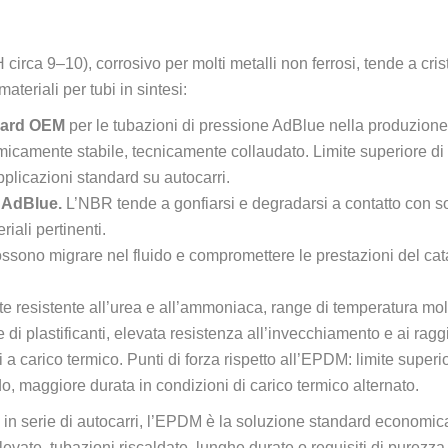
irca 9–10), corrosivo per molti metalli non ferrosi, tende a cris
ateriali per tubi in sintesi:
dard OEM
per le tubazioni di pressione AdBlue nella produzione 
imicamente stabile, tecnicamente collaudato. Limite superiore d
applicazioni standard su autocarri.
 AdBlue.
L’NBR tende a gonfiarsi e degradarsi a contatto con s
iali pertinenti.
ssono migrare nel fluido e compromettere le prestazioni del cata
 resistente all’urea e all’ammoniaca, range di temperatura mo
di plastificanti, elevata resistenza all’invecchiamento e ai rag
ti a carico termico. Punti di forza rispetto all’EPDM: limite superi
ddo, maggiore durata in condizioni di carico termico alternato.
n serie di autocarri, l’EPDM è la soluzione standard economica
vate, tubazioni riscaldate, lunghe durate o requisiti di purezza 