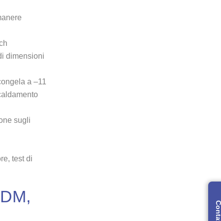
imanere
sch
ndi dimensioni
congela a –11
iscaldamento
one sugli
e, test di
EPDM,