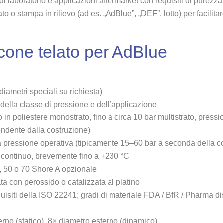
 di laboratorio e applicazioni aftermarket con requisiti di purezza
to o stampa in rilievo (ad es. „AdBlue”, „DEF”, lotto) per facilitare
licone telato per AdBlue
ametri speciali su richiesta)
lla classe di pressione e dell’applicazione
o in poliestere monostrato, fino a circa 10 bar multistrato, pressi
pendente dalla costruzione)
lla pressione operativa (tipicamente 15–60 bar a seconda della c
 continuo, brevemente fino a +230 °C
, 50 o 70 Shore A opzionale
a con perossido o catalizzata al platino
quisiti della ISO 22241; gradi di materiale FDA / BfR / Pharma di
rno (statico), 8× diametro esterno (dinamico)