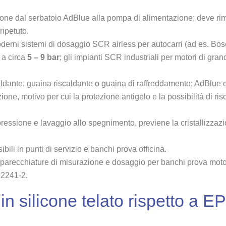
zione dal serbatoio AdBlue alla pompa di alimentazione; deve r
ripetuto.
derni sistemi di dosaggio SCR airless per autocarri (ad es. Bo
 a circa
5 – 9 bar
; gli impianti SCR industriali per motori di gra
ldante, guaina riscaldante o guaina di raffreddamento; AdBlue 
zione, motivo per cui la protezione antigelo e la possibilità di r
pressione e lavaggio allo spegnimento, previene la cristallizzazi
bili in punti di servizio e banchi prova officina.
parecchiature di misurazione e dosaggio per banchi prova motor
22241-2.
 in silicone telato rispetto a 