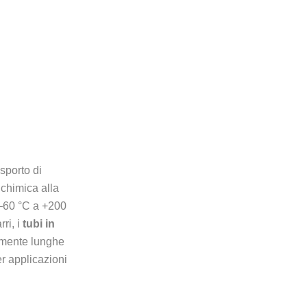
sporto di
chimica alla
a –60 °C a +200
ri, i
tubi in
armente lunghe
er applicazioni