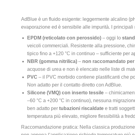
AdBlue è un fluido esigente: leggermente alcalino (pH c
evaporazione ed è sensibile alle impurità. I principali m
EPDM (reticolato con perossido)
– oggi lo
stan
veicoli commerciali. Resistente alla pressione, ch
tipico fino a +120 °C in continuo – sufficiente per 
NBR (gomma nitrilica)
–
non raccomandato per
acquose di urea e non è elencato nelle liste di mater
PVC
– il PVC morbido contiene plastificanti che po
Non adatto per il contatto diretto con AdBlue.
Silicone (VMQ) con inserto tessile
– chimicamente
–60 °C a +200 °C in continuo), nessuna migrazione 
ben adatto per
tubazioni riscaldate
e tratti sogget
temperatura più elevato, migliore flessibilità a fre
Raccomandazione pratica: Nella classica produzione i
non appena l’applicazione richiede temperature più ele