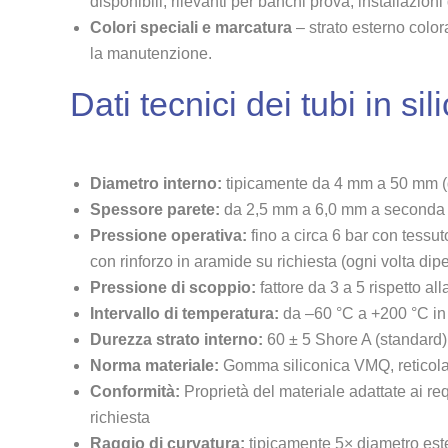
disponibili, rilevanti per banchi prova, installazioni
Colori speciali e marcatura
– strato esterno colora
la manutenzione.
Dati tecnici dei tubi in si
Diametro interno:
tipicamente da 4 mm a 50 mm (di
Spessore parete:
da 2,5 mm a 6,0 mm a seconda de
Pressione operativa:
fino a circa 6 bar con tessut
con rinforzo in aramide su richiesta (ogni volta di
Pressione di scoppio:
fattore da 3 a 5 rispetto a
Intervallo di temperatura:
da –60 °C a +200 °C in
Durezza strato interno:
60 ± 5 Shore A (standard)
Norma materiale:
Gomma siliconica VMQ, reticolat
Conformità:
Proprietà del materiale adattate ai re
richiesta
Raggio di curvatura:
tipicamente 5× diametro este