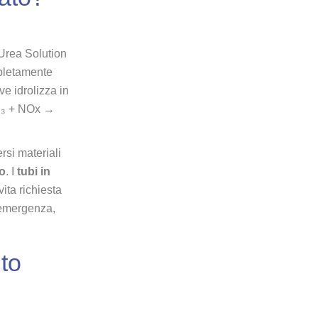
rea Solution
pletamente
ve idrolizza in
NH₃ + NOx →
rsi materiali
o
. I
tubi in
ita richiesta
i emergenza,
ito