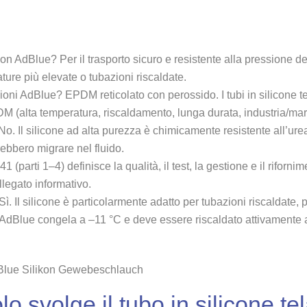
con AdBlue? Per il trasporto sicuro e resistente alla pressione d
ture più elevate o tubazioni riscaldate.
oni AdBlue? EPDM reticolato con perossido. I tubi in silicone 
EPDM (alta temperatura, riscaldamento, lunga durata, industria/mar
o. Il silicone ad alta purezza è chimicamente resistente all’ure
ebbero migrare nel fluido.
parti 1–4) definisce la qualità, il test, la gestione e il rifornim
llegato informativo.
ì. Il silicone è particolarmente adatto per tubazioni riscaldate, 
AdBlue congela a –11 °C e deve essere riscaldato attivamente
o svolge il tubo in silicone te