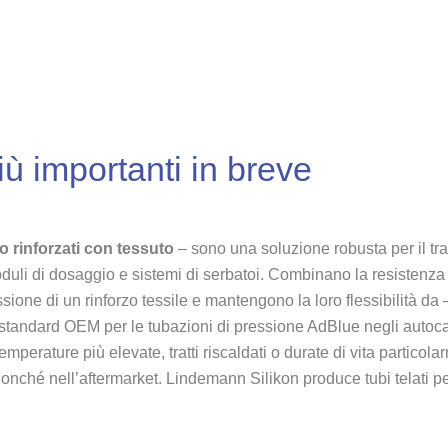
ù importanti in breve
to rinforzati con tessuto
– sono una soluzione robusta per il tra
uli di dosaggio e sistemi di serbatoi. Combinano la resistenza 
ssione di un rinforzo tessile e mantengono la loro flessibilità d
standard OEM per le tubazioni di pressione AdBlue negli autocar
mperature più elevate, tratti riscaldati o durate di vita particol
 nonché nell’aftermarket. Lindemann Silikon produce tubi telati p