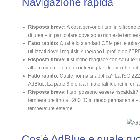
Navigazione rapida
Risposta breve:
A cosa servono i tubi in silicone 
di urea – in particolare dove sono richieste tempera
Fatto rapido:
Qual è lo standard OEM per le tubazi
utilizzati dove i requisiti superano il profilo dell’
Risposta breve:
Il silicone reagisce con AdBlue? N
all’ammoniaca e non contiene plastificanti che potr
Fatto rapido:
Quale norma si applica? La ISO 22241 (
AdBlue. La parte 3 elenca i materiali idonei in un a
Risposta breve:
I tubi possono essere riscaldati? S
temperature fino a +200 °C in modo permanente – 
temperature esterne.
Cos'è AdBlue e quale ruol