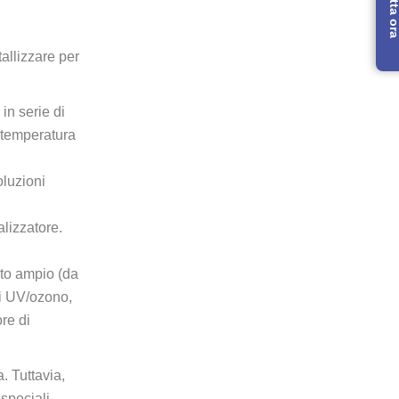
Contatta 
tallizzare per
in serie di
i temperatura
oluzioni
lizzatore.
lto ampio (da
gi UV/ozono,
ore di
. Tuttavia,
speciali –