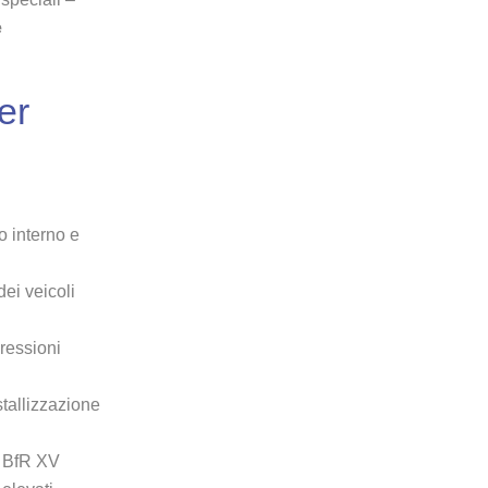
e
er
o interno e
dei veicoli
pressioni
tallizzazione
e BfR XV