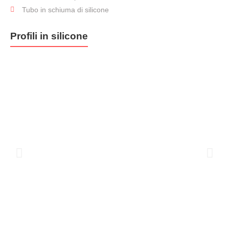
Tubi in
Tubo in schiuma di silicone
silicone
Profili in silicone