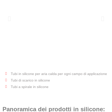
Tubi in silicone per aria calda per ogni campo di applicazione
Tubo per
Tubi di scarico in silicone
aria calda
Tubi a spirale in silicone
Panoramica dei prodotti in silicone: