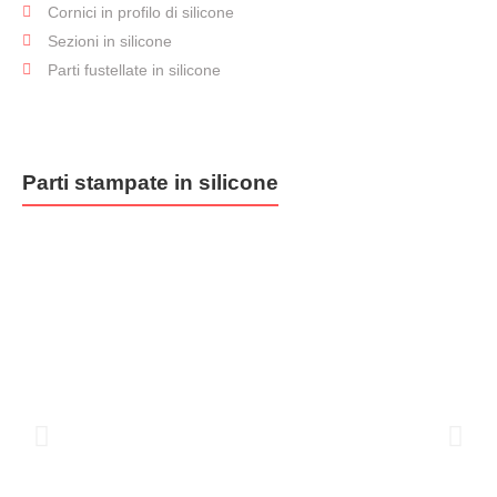
Cornici in profilo di silicone
Assemblaggio
Sezioni in silicone
Parti fustellate in silicone
Parti stampate in silicone