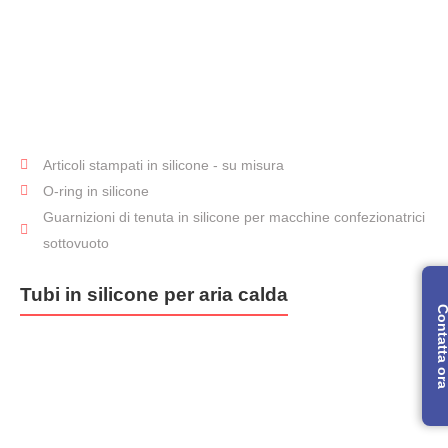
Articoli stampati in silicone - su misura
Parti
O-ring in silicone
stampate
Guarnizioni di tenuta in silicone per macchine confezionatrici
sottovuoto
Tubi in silicone per aria calda
Contatta 