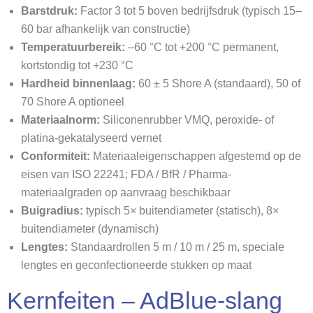
Barstdruk:
Factor 3 tot 5 boven bedrijfsdruk (typisch 15–
60 bar afhankelijk van constructie)
Temperatuurbereik:
–60 °C tot +200 °C permanent,
kortstondig tot +230 °C
Hardheid binnenlaag:
60 ± 5 Shore A (standaard), 50 of
70 Shore A optioneel
Materiaalnorm:
Siliconenrubber VMQ, peroxide- of
platina-gekatalyseerd vernet
Conformiteit:
Materiaaleigenschappen afgestemd op de
eisen van ISO 22241; FDA / BfR / Pharma-
materiaalgraden op aanvraag beschikbaar
Buigradius:
typisch 5× buitendiameter (statisch), 8×
buitendiameter (dynamisch)
Lengtes:
Standaardrollen 5 m / 10 m / 25 m, speciale
lengtes en geconfectioneerde stukken op maat
Kernfeiten – AdBlue-slang