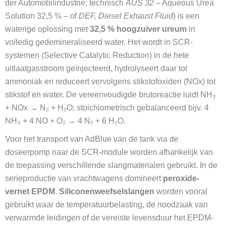
der Automobilindustrie; technisch
AUS 32
– Aqueous Urea
Solution 32,5 % – of
DEF, Diesel Exhaust Fluid
) is een
waterige oplossing met
32,5 % hoogzuiver ureum
in
volledig gedemineraliseerd water. Het wordt in SCR-
systemen (Selective Catalytic Reduction) in de hete
uitlaatgasstroom geïnjecteerd, hydrolyseert daar tot
ammoniak en reduceert vervolgens stikstofoxiden (NOx) tot
stikstof en water. De vereenvoudigde brutoreactie luidt NH₃
+ NOx → N₂ + H₂O; stoichiometrisch gebalanceerd bijv. 4
NH₃ + 4 NO + O₂ → 4 N₂ + 6 H₂O.
Voor het transport van AdBlue van de tank via de
doseerpomp naar de SCR-module worden afhankelijk van
de toepassing verschillende slangmaterialen gebruikt. In de
serieproductie van vrachtwagens domineert
peroxide-
vernet EPDM
.
Siliconenweefselslangen
worden vooral
gebruikt waar de temperatuurbelasting, de noodzaak van
verwarmde leidingen of de vereiste levensduur het EPDM-