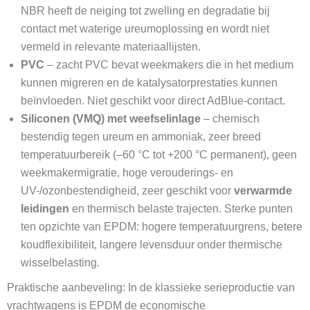
NBR heeft de neiging tot zwelling en degradatie bij
contact met waterige ureumoplossing en wordt niet
vermeld in relevante materiaallijsten.
PVC
– zacht PVC bevat weekmakers die in het medium
kunnen migreren en de katalysatorprestaties kunnen
beïnvloeden. Niet geschikt voor direct AdBlue-contact.
Siliconen (VMQ) met weefselinlage
– chemisch
bestendig tegen ureum en ammoniak, zeer breed
temperatuurbereik (–60 °C tot +200 °C permanent), geen
weekmakermigratie, hoge verouderings- en
UV-/ozonbestendigheid, zeer geschikt voor
verwarmde
leidingen
en thermisch belaste trajecten. Sterke punten
ten opzichte van EPDM: hogere temperatuurgrens, betere
koudflexibiliteit, langere levensduur onder thermische
wisselbelasting.
Praktische aanbeveling: In de klassieke serieproductie van
vrachtwagens is EPDM de economische