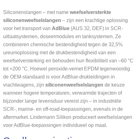
Siliconenslangen – met name
weefselversterkte
siliconenweefselslangen
– zijn een krachtige oplossing
voor het transport van
AdBlue
(AUS 32, DEF) in SCR-
uitlaatsystemen, doseermodules en tanksystemen. Ze
combineren chemische bestendigheid tegen de 32,5%
ureumoplossing met de drukbestendigheid van een
weefselversterking en behouden hun flexibiliteit van –60 °C
tot +200 °C. Hoewel peroxide-vernet EPDM tegenwoordig
de OEM-standaard is voor AdBlue-drukleidingen in
vrachtwagens, zijn
siliconenweefselslangen
de keuze
wanneer hogere temperaturen, verwarmde trajecten of
bijzonder lange levensduur vereist zijn – in industriële
SCR-, marine- en off-road-toepassingen, evenals in de
aftermarket. Lindemann Silikon produceert weefselslangen
voor AdBlue-toepassingen individueel op maat.