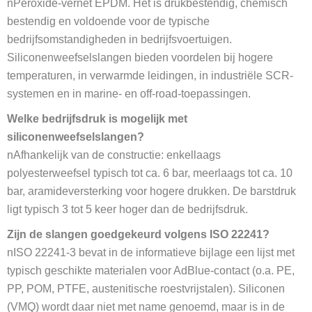
nPeroxide-vernet EPDM. Het is drukbestendig, chemisch
bestendig en voldoende voor de typische
bedrijfsomstandigheden in bedrijfsvoertuigen.
Siliconenweefselslangen bieden voordelen bij hogere
temperaturen, in verwarmde leidingen, in industriële SCR-
systemen en in marine- en off-road-toepassingen.
Welke bedrijfsdruk is mogelijk met
siliconenweefselslangen?
nAfhankelijk van de constructie: enkellaags
polyesterweefsel typisch tot ca. 6 bar, meerlaags tot ca. 10
bar, aramideversterking voor hogere drukken. De barstdruk
ligt typisch 3 tot 5 keer hoger dan de bedrijfsdruk.
Zijn de slangen goedgekeurd volgens ISO 22241?
nISO 22241-3 bevat in de informatieve bijlage een lijst met
typisch geschikte materialen voor AdBlue-contact (o.a. PE,
PP, POM, PTFE, austenitische roestvrijstalen). Siliconen
(VMQ) wordt daar niet met name genoemd, maar is in de