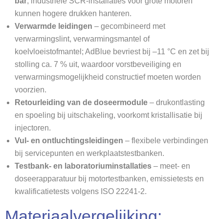
bar
; industriële SCR-installaties voor grote motoren
kunnen hogere drukken hanteren.
Verwarmde leidingen
– gecombineerd met
verwarmingslint, verwarmingsmantel of
koelvloeistofmantel; AdBlue bevriest bij –11 °C en zet bij
stolling ca. 7 % uit, waardoor vorstbeveiliging en
verwarmingsmogelijkheid constructief moeten worden
voorzien.
Retourleiding van de doseermodule
– drukontlasting
en spoeling bij uitschakeling, voorkomt kristallisatie bij
injectoren.
Vul- en ontluchtingsleidingen
– flexibele verbindingen
bij servicepunten en werkplaatstestbanken.
Testbank- en laboratoriuminstallaties
– meet- en
doseerapparatuur bij motortestbanken, emissietests en
kwalificatietests volgens ISO 22241-2.
Materiaalvergelijking: