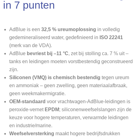
in 7 punten
AdBlue is een
32,5 % ureumoplossing
in volledig
gedemineraliseerd water, gedefinieerd in
ISO 22241
(merk van de VDA).
AdBlue
bevriest bij –11 °C
, zet bij stolling ca. 7 % uit –
tanks en leidingen moeten vorstbestendig geconstrueerd
zijn.
Siliconen (VMQ) is chemisch bestendig
tegen ureum
en ammoniak – geen zwelling, geen materiaalafbraak,
geen weekmakermigratie.
OEM-standaard
voor vrachtwagen-AdBlue-leidingen is
peroxide-vernet
EPDM
; siliconenweefselslangen zijn de
keuze voor hogere temperaturen, verwarmde leidingen
en industrie/marine.
Weefselversterking
maakt hogere bedrijfsdrukken