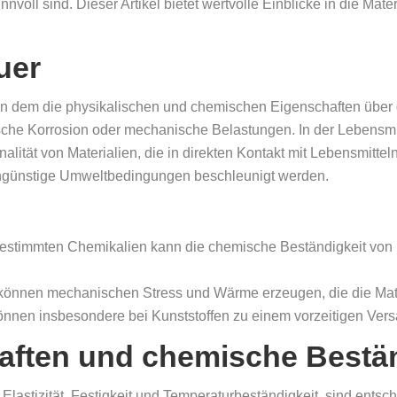
voll sind. Dieser Artikel bietet wertvolle Einblicke in die Mate
uer
 in dem die physikalischen und chemischen Eigenschaften über 
che Korrosion oder mechanische Belastungen. In der Lebensmitte
nalität von Materialien, die in direkten Kontakt mit Lebensmit
 ungünstige Umweltbedingungen beschleunigt werden.
estimmten Chemikalien kann die chemische Beständigkeit von M
 können mechanischen Stress und Wärme erzeugen, die die Mate
önnen insbesondere bei Kunststoffen zu einem vorzeitigen Vers
aften und chemische Bestän
Elastizität, Festigkeit und Temperaturbeständigkeit, sind entsc