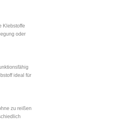
e Klebstoffe
wegung oder
funktionsfähig
toff ideal für
ohne zu reißen
schiedlich