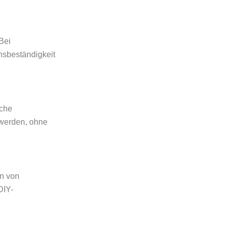
Bei
nsbeständigkeit
sche
t werden, ohne
en von
DIY-