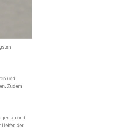
igsten
ren und
gen. Zudem
fugen ab und
Helfer, der