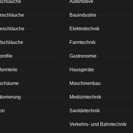
nschläuche
Automotive
mschläuche
Bauindustrie
eschläuche
Elektrotechnik
ftschläuche
Farmtechnik
profile
Gastronomie
formteile
Hausgeräte
nschäume
Maschinenbau
tionierung
Medizintechnik
ion
Sanitärtechnik
Verkehrs- und Bahntechnik