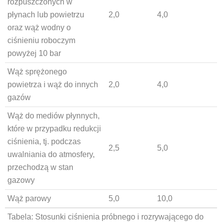
rozpuszczonych w
płynach lub powietrzu
2,0
4,0
oraz wąż wodny o
ciśnieniu roboczym
powyżej 10 bar
Wąż sprężonego
powietrza i wąż do innych
2,0
4,0
gazów
Wąż do mediów płynnych,
które w przypadku redukcji
ciśnienia, tj. podczas
2,5
5,0
uwalniania do atmosfery,
przechodzą w stan
gazowy
Wąż parowy
5,0
10,0
Tabela: Stosunki ciśnienia próbnego i rozrywającego do